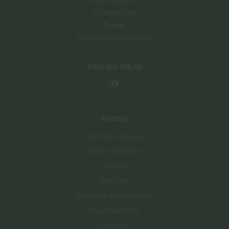
0497 52 94 76
03 8000 500
E-mail
huisvanhetkind@lier.be
Vind ons ook op
Sitemap
Informatie voor jou
Onze activiteiten
Nieuws
Over ons
Extra voor professionals
Organisatie A-Z
Contact