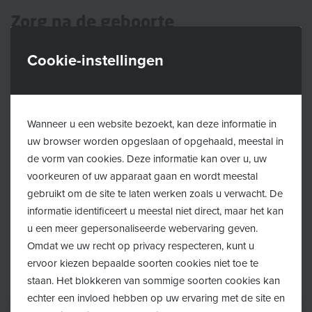
Zorg na de geboorte
De vroedvrouw neemt de medische zorgen op zich na
Cookie-instellingen
de geboorte en biedt steun en informatie aan
(kersverse) ouder(s) in de kraamperiode, onder andere
bij begeleiding van borstvoeding. Dit kan zowel thuis
Wanneer u een website bezoekt, kan deze informatie in
als in het ziekenhuis.
uw browser worden opgeslaan of opgehaald, meestal in
de vorm van cookies. Deze informatie kan over u, uw
De baby verzorgen en leren kennen, ondersteuning bij
voorkeuren of uw apparaat gaan en wordt meestal
de voeding, de zorg voor het naveltje, werken en
gebruikt om de site te laten werken zoals u verwacht. De
borstvoeding combineren… je kan met al je vragen
informatie identificeert u meestal niet direct, maar het kan
u een meer gepersonaliseerde webervaring geven.
terecht bij de vroedvrouw. Zij houdt hierbij rekening
Omdat we uw recht op privacy respecteren, kunt u
met elke individuele situatie.
ervoor kiezen bepaalde soorten cookies niet toe te
staan. Het blokkeren van sommige soorten cookies kan
echter een invloed hebben op uw ervaring met de site en