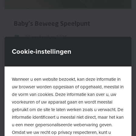
Baby's Beweeg Speelpunt
30 september 2026
van 09:30 tot 11:00
Cookie-instellingen
Huis van het Kind
Meer info
Wanneer u een website bezoekt, kan deze informatie in
uw browser worden opgeslaan of opgehaald, meestal in
de vorm van cookies. Deze informatie kan over u, uw
voorkeuren of uw apparaat gaan en wordt meestal
gebruikt om de site te laten werken zoals u verwacht. De
informatie identificeert u meestal niet direct, maar het kan
u een meer gepersonaliseerde webervaring geven.
Omdat we uw recht op privacy respecteren, kunt u